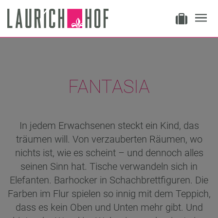
FANTASIA
In jedem Erwachsenen steckt ein Kind, das
träumen will. Von verzauberten Räumen, wo
nichts ist, wie es scheint – und dennoch alles
seinen Sinn hat. Tische verwandeln sich in
Elefanten. Barhocker in Schachbrettfiguren. Die
Farben im Flur spielen so innig mit dem Teppich,
dass es kein Oben und Unten mehr gibt. Und