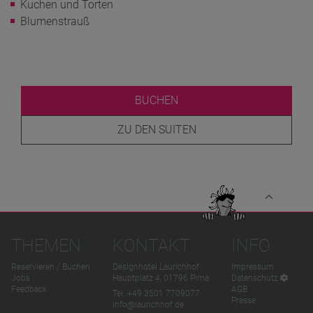
Kuchen und Torten
Blumenstrauß
BUCHEN
ZU DEN SUITEN
THEMEN
KONTAKT
INFO
Reservieren / Buchen
Designhotel Laurichhof
Impressum
Jobs
Hauptplatz 4, 01796 Pirna
Datenschutz
Feedback
AGB
Tel.
+49 3501 7709077
Presse
info@laurichhof.de