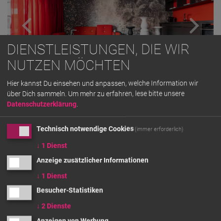
DIENSTLEISTUNGEN, DIE WIR
NUTZEN MÖCHTEN
Hier kannst Du einsehen und anpassen, welche Information wir
über Dich sammeln.
Um mehr zu erfahren, lese bitte unsere
Datenschutzerklärung
.
GRUNDRISS
360°
Technisch notwendige Cookies
(immer erforderlich)
AUSSTATTUNG
↓
1
Dienst
Anzeige zusätzlicher Informationen
62 m² Suite für 1-2 Personen, ausgestattet mit
↓
1
Dienst
Designermöbeln
Besucher-Statistiken
Großzügiger Balkon in Richtung begrünter Innenhof
↓
2
Dienste
Großer Kleiderschrank
Anzeigen von Werbung